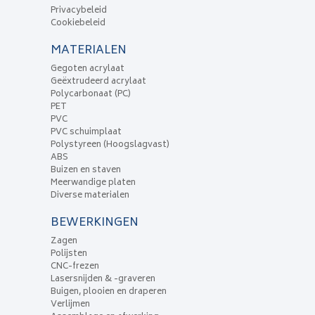
Privacybeleid
Cookiebeleid
MATERIALEN
Gegoten acrylaat
Geëxtrudeerd acrylaat
Polycarbonaat (PC)
PET
PVC
PVC schuimplaat
Polystyreen (Hoogslagvast)
ABS
Buizen en staven
Meerwandige platen
Diverse materialen
BEWERKINGEN
Zagen
Polijsten
CNC-frezen
Lasersnijden & -graveren
Buigen, plooien en draperen
Verlijmen