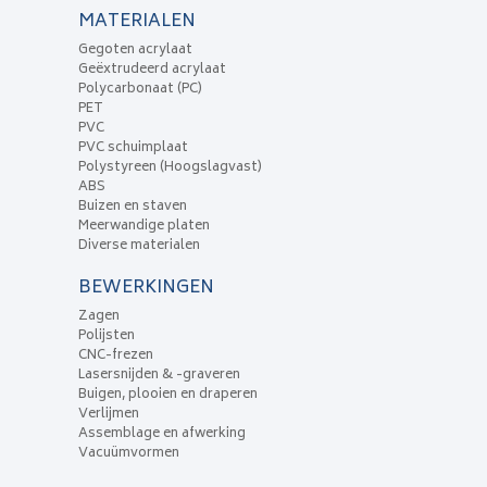
MATERIALEN
Gegoten acrylaat
Geëxtrudeerd acrylaat
Polycarbonaat (PC)
PET
PVC
PVC schuimplaat
Polystyreen (Hoogslagvast)
ABS
Buizen en staven
Meerwandige platen
Diverse materialen
BEWERKINGEN
Zagen
Polijsten
CNC-frezen
Lasersnijden & -graveren
Buigen, plooien en draperen
Verlijmen
Assemblage en afwerking
Vacuümvormen