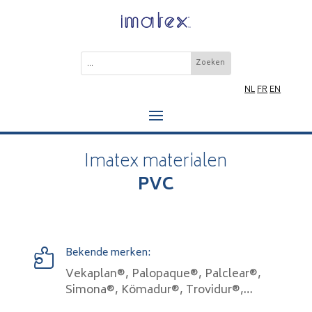
NL
FR
EN
Imatex materialen
PVC
Bekende merken:

Vekaplan®, Palopaque®, Palclear®,
Simona®, Kömadur®, Trovidur®,…