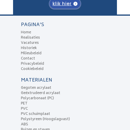
klik hier
PAGINA’S
Home
Realisaties
Vacatures
Historiek
Milieubeleid
Contact
Privacybeleid
Cookiebeleid
MATERIALEN
Gegoten acrylaat
Geëxtrudeerd acrylaat
Polycarbonaat (PC)
PET
PVC
PVC schuimplaat
Polystyreen (Hoogslagvast)
ABS
Buizen en staven