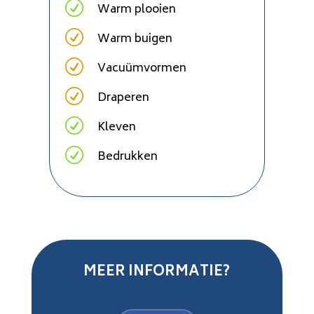
R
Warm plooien
R
Warm buigen
R
Vacuümvormen
R
Draperen
R
Kleven
R
Bedrukken
MEER INFORMATIE?