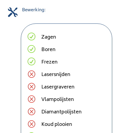
Bewerking:

R
Zagen
R
Boren
R
Frezen
Q
Lasersnijden
Q
Lasergraveren
Q
Vlampolijsten
Q
Diamantpolijsten
Q
Koud plooien