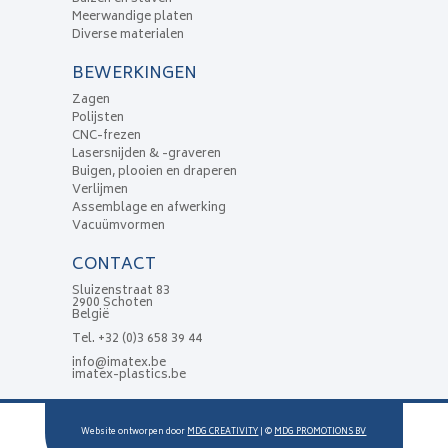
Meerwandige platen
Diverse materialen
BEWERKINGEN
Zagen
Polijsten
CNC-frezen
Lasersnijden & -graveren
Buigen, plooien en draperen
Verlijmen
Assemblage en afwerking
Vacuümvormen
CONTACT
Sluizenstraat 83
2900 Schoten
België
Tel.
+32 (0)3 658 39 44
info@imatex.be
imatex-plastics.be
Website ontworpen door
MDG CREATIVITY
| ©
MDG PROMOTIONS BV