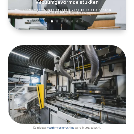
Vacuümgevormde stukken
Vacuümgevormde stukken vind je in alle takken
van de industrie terug.
De nieuwe
vacuümvormmachine
werd in 2019 gekocht.