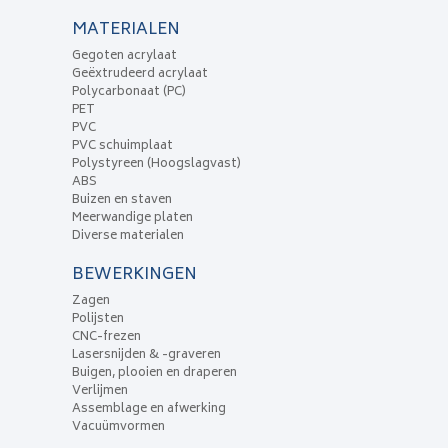
MATERIALEN
Gegoten acrylaat
Geëxtrudeerd acrylaat
Polycarbonaat (PC)
PET
PVC
PVC schuimplaat
Polystyreen (Hoogslagvast)
ABS
Buizen en staven
Meerwandige platen
Diverse materialen
BEWERKINGEN
Zagen
Polijsten
CNC-frezen
Lasersnijden & -graveren
Buigen, plooien en draperen
Verlijmen
Assemblage en afwerking
Vacuümvormen