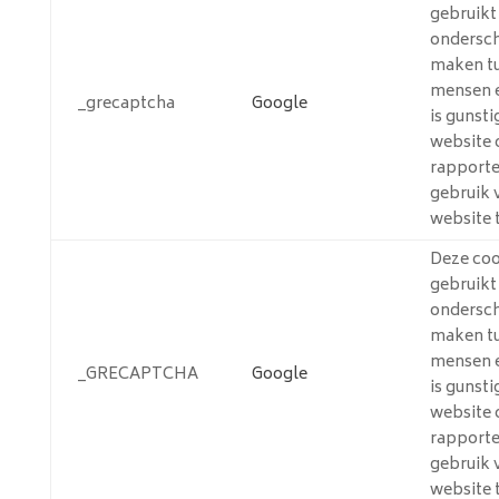
gebruik
ondersch
maken t
mensen e
_grecaptcha
Google
is gunsti
website 
rapporte
gebruik 
website 
Deze coo
gebruik
ondersch
maken t
mensen e
_GRECAPTCHA
Google
is gunsti
website 
rapporte
gebruik 
website 