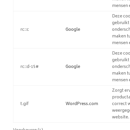
mensen e
Deze coo
gebruik
rc::c
Google
ondersch
maken t
mensen e
Deze coo
gebruik
rc::d-15#
Google
ondersch
maken t
mensen e
Zorgt er
product
t.gif
WordPress.com
correct 
weergeg
website.