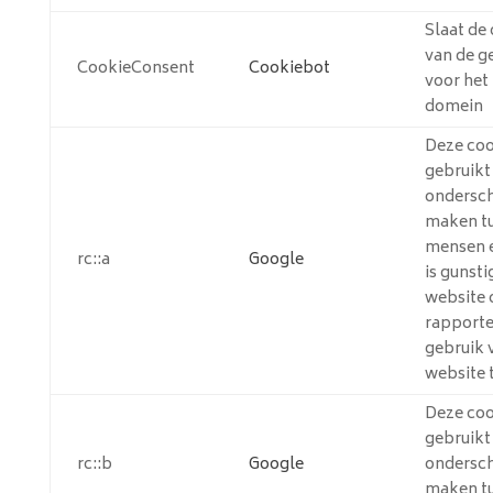
Slaat de
van de g
CookieConsent
Cookiebot
voor het
domein
Deze coo
gebruik
ondersch
maken t
mensen e
rc::a
Google
is gunsti
website 
rapporte
gebruik 
website 
Deze coo
gebruik
rc::b
Google
ondersch
maken t