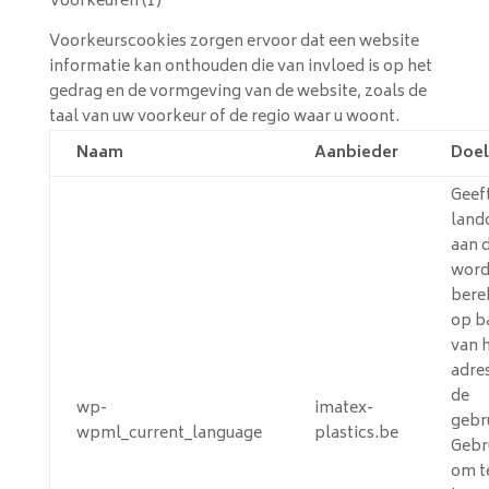
Voorkeuren (1)
Voorkeurscookies zorgen ervoor dat een website
informatie kan onthouden die van invloed is op het
gedrag en de vormgeving van de website, zoals de
taal van uw voorkeur of de regio waar u woont.
Naam
Aanbieder
Doel
Geef
land
aan d
word
bere
op b
van h
adre
de
wp-
imatex-
gebr
wpml_current_language
plastics.be
Gebr
om t