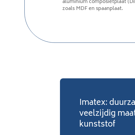
aluminium composietplaat (Di
zoals MDF en spaanplaat.
Imatex: duurz
veelzijdig maa
kunststof