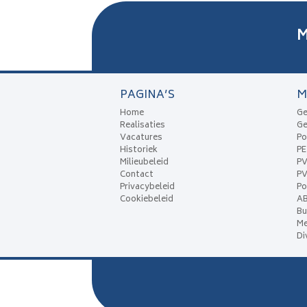
M
PAGINA’S
M
Home
Ge
Realisaties
Ge
Vacatures
Po
Historiek
P
Milieubeleid
P
Contact
PV
Privacybeleid
Po
Cookiebeleid
A
Bu
Me
Di