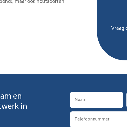
bond), maar ook houtsoorten
Vraag 
aam en
twerk in