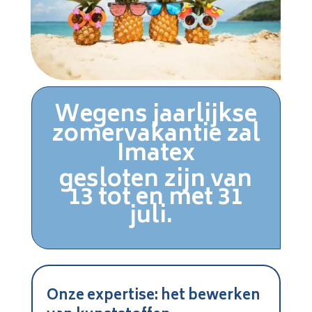
Wegens jaarlijkse
zomervakantie zal
Imatex
gesloten zijn van
13 tot en met 31
juli.
Onze expertise: het bewerken