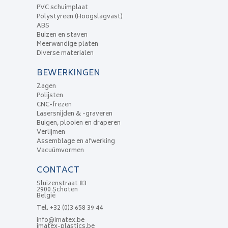
PVC schuimplaat
Polystyreen (Hoogslagvast)
ABS
Buizen en staven
Meerwandige platen
Diverse materialen
BEWERKINGEN
Zagen
Polijsten
CNC-frezen
Lasersnijden & -graveren
Buigen, plooien en draperen
Verlijmen
Assemblage en afwerking
Vacuümvormen
CONTACT
Sluizenstraat 83
2900 Schoten
België
Tel.
+32 (0)3 658 39 44
info@imatex.be
imatex-plastics.be