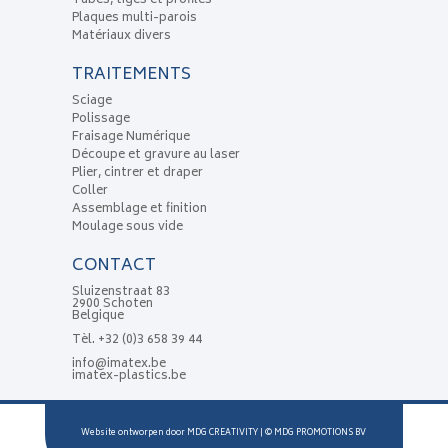
Tubes, tiges et profilés
Plaques multi-parois
Matériaux divers
TRAITEMENTS
Sciage
Polissage
Fraisage Numérique
Découpe et gravure au laser
Plier, cintrer et draper
Coller
Assemblage et finition
Moulage sous vide
CONTACT
Sluizenstraat 83
2900 Schoten
Belgique
Tèl.
+32 (0)3 658 39 44
info@imatex.be
imatex-plastics.be
Website ontworpen door
MDG CREATIVITY
| ©
MDG PROMOTIONS BV