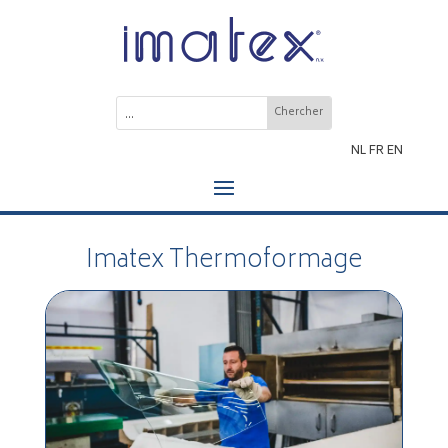
NL
FR
EN
Imatex Thermoformage