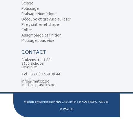
Sciage
Polissage
Fraisage Numérique
Découpe et gravure au laser
Plier, cintrer et draper
Coller
Assemblage et finition
Moulage sous vide
CONTACT
Sluizenstraat 83
2900 Schoten
Belgique
Tèl.
+32 (0)3 658 39 44
info@imatex.be
imatex-plastics.be
Website ontworpen door
MDG CREATIVITY
| ©
MDG PROMOTIONS BV
©
IMATEX