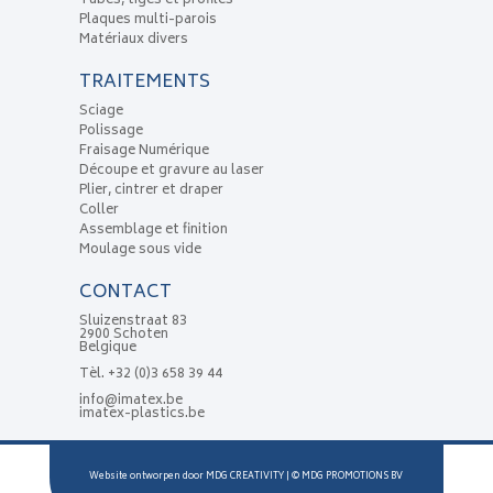
Tubes, tiges et profilés
Plaques multi-parois
Matériaux divers
TRAITEMENTS
Sciage
Polissage
Fraisage Numérique
Découpe et gravure au laser
Plier, cintrer et draper
Coller
Assemblage et finition
Moulage sous vide
CONTACT
Sluizenstraat 83
2900 Schoten
Belgique
Tèl.
+32 (0)3 658 39 44
info@imatex.be
imatex-plastics.be
Website ontworpen door
MDG CREATIVITY
| ©
MDG PROMOTIONS BV