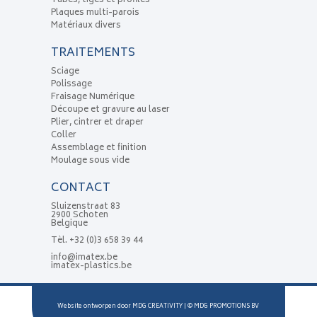
Tubes, tiges et profilés
Plaques multi-parois
Matériaux divers
TRAITEMENTS
Sciage
Polissage
Fraisage Numérique
Découpe et gravure au laser
Plier, cintrer et draper
Coller
Assemblage et finition
Moulage sous vide
CONTACT
Sluizenstraat 83
2900 Schoten
Belgique
Tèl.
+32 (0)3 658 39 44
info@imatex.be
imatex-plastics.be
Website ontworpen door
MDG CREATIVITY
| ©
MDG PROMOTIONS BV