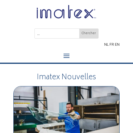
NL
FR
EN
Imatex Nouvelles