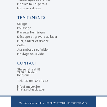
Tubes, tiges et profilés
Plaques multi-parois
Matériaux divers
TRAITEMENTS
Sciage
Polissage
Fraisage Numérique
Découpe et gravure au laser
Plier, cintrer et draper
Coller
Assemblage et finition
Moulage sous vide
CONTACT
Sluizenstraat 83
2900 Schoten
Belgique
Tèl.
+32 (0)3 658 39 44
info@imatex.be
imatex-plastics.be
Website ontworpen door
MDG CREATIVITY
| ©
MDG PROMOTIONS BV