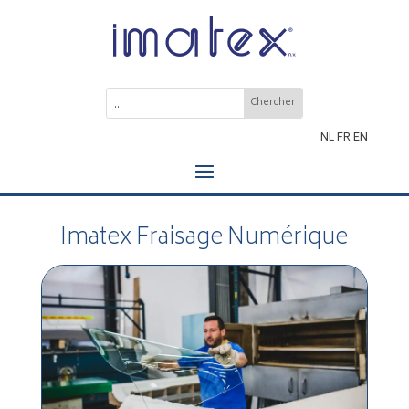
NL
FR
EN
Imatex Fraisage Numérique