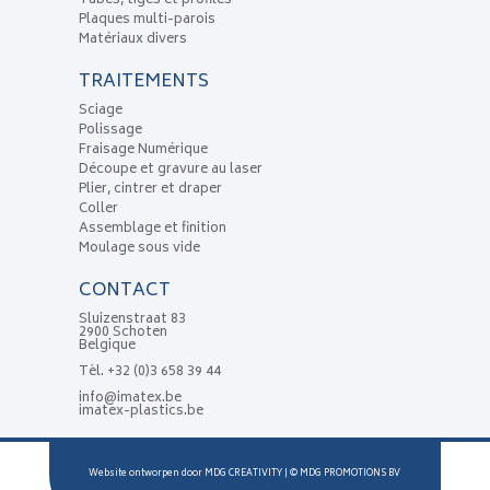
Tubes, tiges et profilés
Plaques multi-parois
Matériaux divers
TRAITEMENTS
Sciage
Polissage
Fraisage Numérique
Découpe et gravure au laser
Plier, cintrer et draper
Coller
Assemblage et finition
Moulage sous vide
CONTACT
Sluizenstraat 83
2900 Schoten
Belgique
Tèl.
+32 (0)3 658 39 44
info@imatex.be
imatex-plastics.be
Website ontworpen door
MDG CREATIVITY
| ©
MDG PROMOTIONS BV