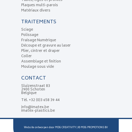
Tubes, tiges et profilés
Plaques multi-parois
Matériaux divers
TRAITEMENTS
Sciage
Polissage
Fraisage Numérique
Découpe et gravure au laser
Plier, cintrer et draper
Coller
Assemblage et finition
Moulage sous vide
CONTACT
Sluizenstraat 83
2900 Schoten
Belgique
Tèl.
+32 (0)3 658 39 44
info@imatex.be
imatex-plastics.be
Website ontworpen door
MDG CREATIVITY
| ©
MDG PROMOTIONS BV