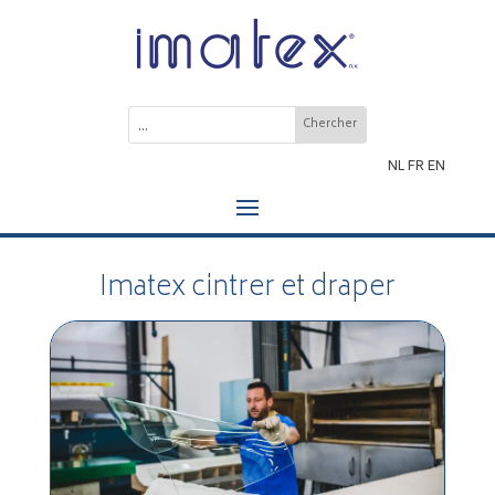
NL
FR
EN
Imatex cintrer et draper