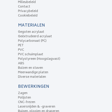
Milieubeleid
Contact
Privacybeleid
Cookiebeleid
MATERIALEN
Gegoten acrylaat
Geëxtrudeerd acrylaat
Polycarbonaat (PC)
PET
PVC
PVC schuimplaat
Polystyreen (Hoogslagvast)
ABS
Buizen en staven
Meerwandige platen
Diverse materialen
BEWERKINGEN
Zagen
Polijsten
CNC-frezen
Lasersnijden & -graveren
Buigen, plooien en draperen