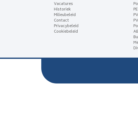
Vacatures
Po
Historiek
P
Milieubeleid
P
Contact
PV
Privacybeleid
Po
Cookiebeleid
A
Bu
Me
Di