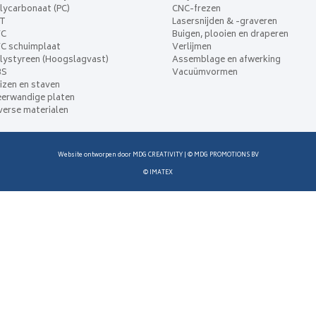
lycarbonaat (PC)
CNC-frezen
ET
Lasersnijden & -graveren
VC
Buigen, plooien en draperen
C schuimplaat
Verlijmen
lystyreen (Hoogslagvast)
Assemblage en afwerking
BS
Vacuümvormen
izen en staven
erwandige platen
verse materialen
Website ontworpen door
MDG CREATIVITY
| ©
MDG PROMOTIONS BV
©
IMATEX