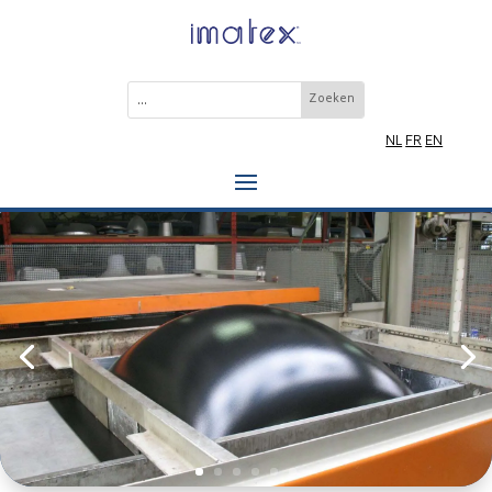
NL
FR
EN