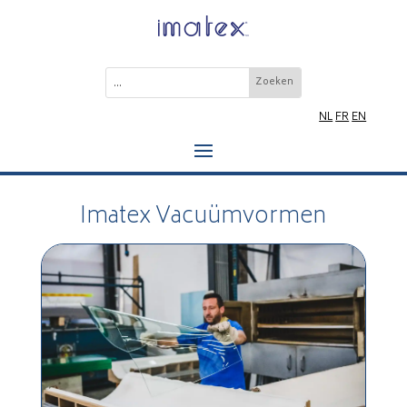
NL
FR
EN
Imatex Vacuümvormen