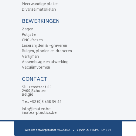
Meerwandige platen
Diverse materialen
BEWERKINGEN
Zagen
Polijsten
CNC-frezen
Lasersnijden & -graveren
Buigen, plooien en draperen
Verlijmen
Assemblage en afwerking
Vacuümvormen
CONTACT
Sluizenstraat 83
2900 Schoten
België
Tel.
+32 (0)3 658 39 44
info@imatex.be
imatex-plastics.be
Website ontworpen door
MDG CREATIVITY
| ©
MDG PROMOTIONS BV