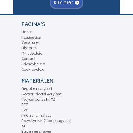
klik hier
PAGINA’S
Home
Realisaties
Vacatures
Historiek
Milieubeleid
Contact
Privacybeleid
Cookiebeleid
MATERIALEN
Gegoten acrylaat
Geëxtrudeerd acrylaat
Polycarbonaat (PC)
PET
PVC
PVC schuimplaat
Polystyreen (Hoogslagvast)
ABS
Buizen en staven