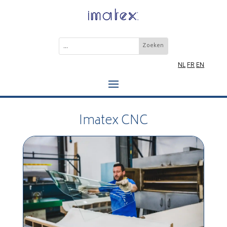
NL
FR
EN
Imatex CNC