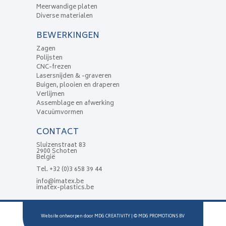
Meerwandige platen
Diverse materialen
BEWERKINGEN
Zagen
Polijsten
CNC-frezen
Lasersnijden & -graveren
Buigen, plooien en draperen
Verlijmen
Assemblage en afwerking
Vacuümvormen
CONTACT
Sluizenstraat 83
2900 Schoten
België
Tel.
+32 (0)3 658 39 44
info@imatex.be
imatex-plastics.be
Website ontworpen door
MDG CREATIVITY
| ©
MDG PROMOTIONS BV