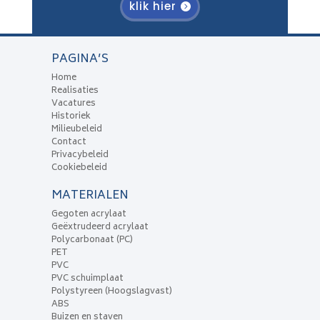
klik hier
PAGINA’S
Home
Realisaties
Vacatures
Historiek
Milieubeleid
Contact
Privacybeleid
Cookiebeleid
MATERIALEN
Gegoten acrylaat
Geëxtrudeerd acrylaat
Polycarbonaat (PC)
PET
PVC
PVC schuimplaat
Polystyreen (Hoogslagvast)
ABS
Buizen en staven