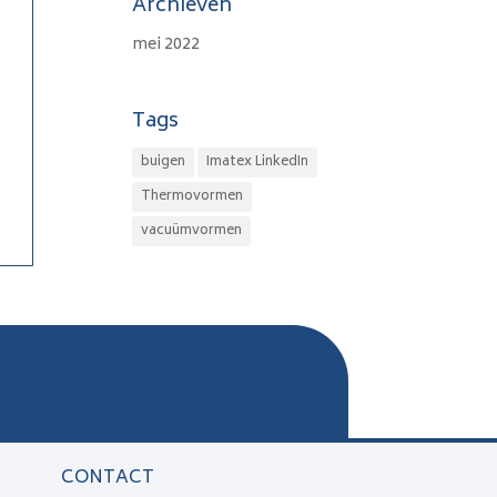
Archieven
mei 2022
Tags
buigen
Imatex LinkedIn
Thermovormen
vacuümvormen
CONTACT