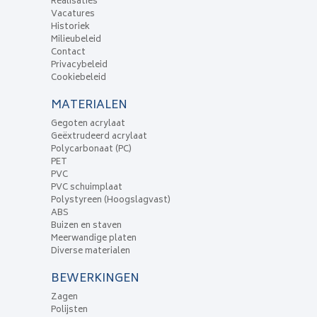
Realisaties
Vacatures
Historiek
Milieubeleid
Contact
Privacybeleid
Cookiebeleid
MATERIALEN
Gegoten acrylaat
Geëxtrudeerd acrylaat
Polycarbonaat (PC)
PET
PVC
PVC schuimplaat
Polystyreen (Hoogslagvast)
ABS
Buizen en staven
Meerwandige platen
Diverse materialen
BEWERKINGEN
Zagen
Polijsten