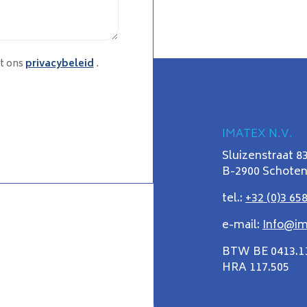
t ons
privacybeleid
.
IMATEX N.V.
Sluizenstraat 8
B-2900 Schoten
tel.:
+32 (0)3 658
e-mail:
Info@im
BTW BE 0413.1
HRA 117.505