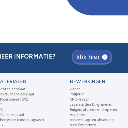
EER INFORMATIE?
klik hier
ATERIALEN
BEWERKINGEN
goten acrylaat
Zagen
ëxtrudeerd acrylaat
Polijsten
lycarbonaat (PC)
CNC-frezen
ET
Lasersnijden & -graveren
VC
Buigen, plooien en draperen
C schuimplaat
Verlijmen
lystyreen (Hoogslagvast)
Assemblage en afwerking
BS
Vacuümvormen