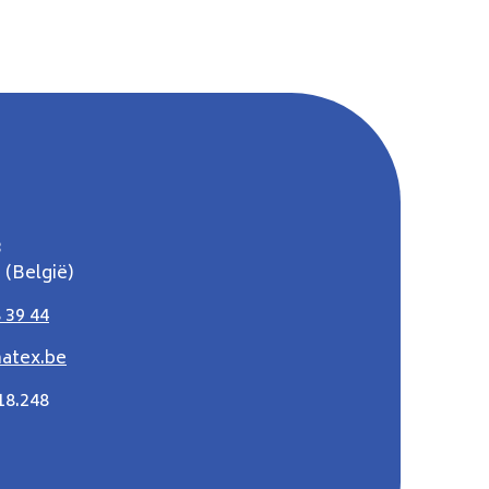
3
 (België)
 39 44
atex.be
18.248