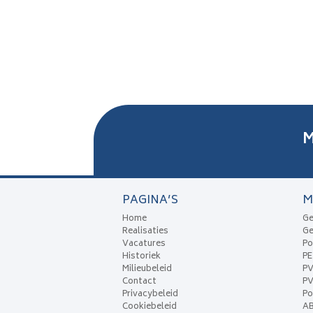
M
PAGINA’S
M
Home
Ge
Realisaties
Ge
Vacatures
Po
Historiek
P
Milieubeleid
P
Contact
PV
Privacybeleid
Po
Cookiebeleid
A