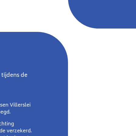
 tijdens de
sen Villerslei
legd.
chting
de verzekerd.