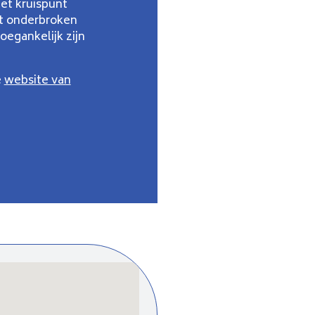
et kruispunt
t onderbroken
oegankelijk zijn
e
website van