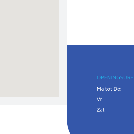
OPENINGSURE
Ma tot Do:
Vr
Zat