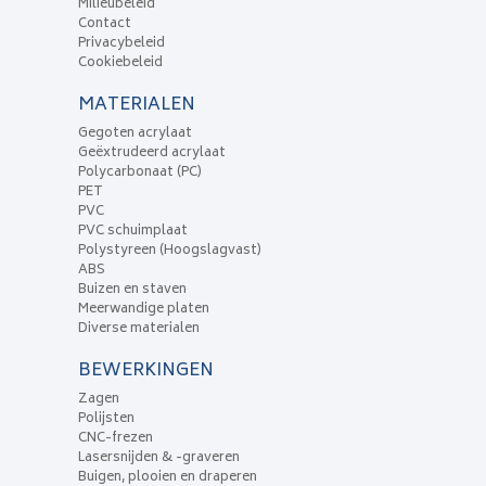
Milieubeleid
Contact
Privacybeleid
Cookiebeleid
MATERIALEN
Gegoten acrylaat
Geëxtrudeerd acrylaat
Polycarbonaat (PC)
PET
PVC
PVC schuimplaat
Polystyreen (Hoogslagvast)
ABS
Buizen en staven
Meerwandige platen
Diverse materialen
BEWERKINGEN
Zagen
Polijsten
CNC-frezen
Lasersnijden & -graveren
Buigen, plooien en draperen